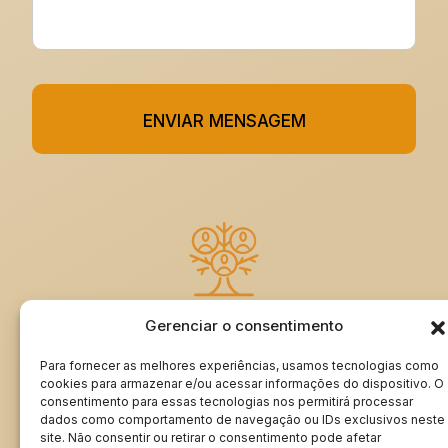
ENVIAR MENSAGEM
Gerenciar o consentimento
ASSINE MEU LIVRO DE VISITAS
Para fornecer as melhores experiências, usamos tecnologias como
cookies para armazenar e/ou acessar informações do dispositivo. O
consentimento para essas tecnologias nos permitirá processar
dados como comportamento de navegação ou IDs exclusivos neste
Minha Genealogia | rangeldordetto.com ®
site. Não consentir ou retirar o consentimento pode afetar