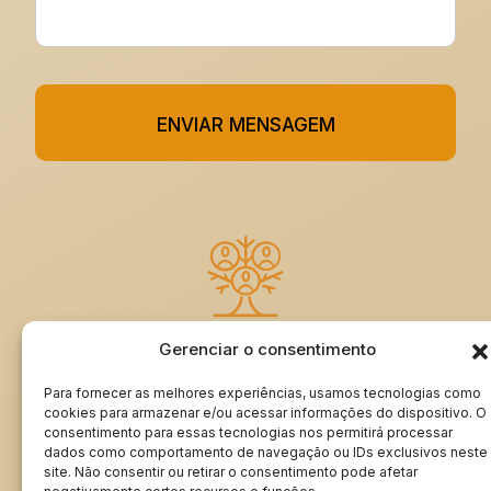
ENVIAR MENSAGEM
Gerenciar o consentimento
ASSINE MEU LIVRO DE VISITAS
Para fornecer as melhores experiências, usamos tecnologias como
cookies para armazenar e/ou acessar informações do dispositivo. O
consentimento para essas tecnologias nos permitirá processar
dados como comportamento de navegação ou IDs exclusivos neste
Minha Genealogia | rangeldordetto.com ®
site. Não consentir ou retirar o consentimento pode afetar