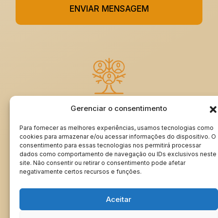
ENVIAR MENSAGEM
Gerenciar o consentimento
ASSINE MEU LIVRO DE VISITAS
Para fornecer as melhores experiências, usamos tecnologias como
cookies para armazenar e/ou acessar informações do dispositivo. O
consentimento para essas tecnologias nos permitirá processar
dados como comportamento de navegação ou IDs exclusivos neste
Minha Genealogia | rangeldordetto.com ®
site. Não consentir ou retirar o consentimento pode afetar
Todos os direitos reservados © 2024
negativamente certos recursos e funções.
Aceitar
Desenvolvimento