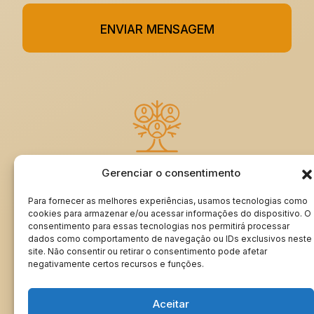
ENVIAR MENSAGEM
Gerenciar o consentimento
ASSINE MEU LIVRO DE VISITAS
Para fornecer as melhores experiências, usamos tecnologias como
cookies para armazenar e/ou acessar informações do dispositivo. O
consentimento para essas tecnologias nos permitirá processar
dados como comportamento de navegação ou IDs exclusivos neste
Minha Genealogia | rangeldordetto.com ®
site. Não consentir ou retirar o consentimento pode afetar
Todos os direitos reservados © 2024
negativamente certos recursos e funções.
Aceitar
Desenvolvimento