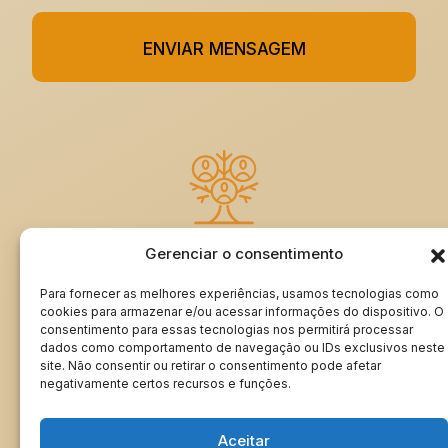
ENVIAR MENSAGEM
Gerenciar o consentimento
ASSINE MEU LIVRO DE VISITAS
Para fornecer as melhores experiências, usamos tecnologias como
cookies para armazenar e/ou acessar informações do dispositivo. O
consentimento para essas tecnologias nos permitirá processar
dados como comportamento de navegação ou IDs exclusivos neste
Minha Genealogia | rangeldordetto.com ®
site. Não consentir ou retirar o consentimento pode afetar
Todos os direitos reservados © 2024
negativamente certos recursos e funções.
Aceitar