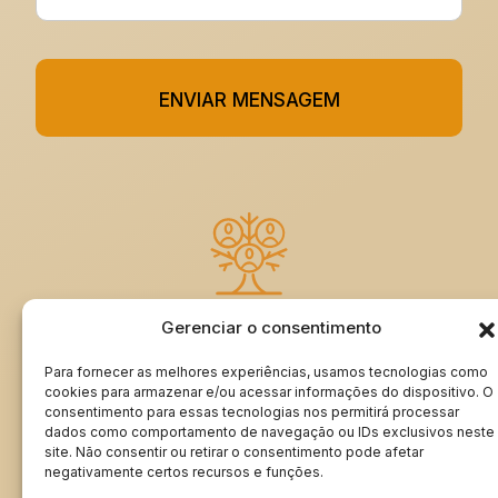
ENVIAR MENSAGEM
Gerenciar o consentimento
ASSINE MEU LIVRO DE VISITAS
Para fornecer as melhores experiências, usamos tecnologias como
cookies para armazenar e/ou acessar informações do dispositivo. O
consentimento para essas tecnologias nos permitirá processar
dados como comportamento de navegação ou IDs exclusivos neste
Minha Genealogia | rangeldordetto.com ®
site. Não consentir ou retirar o consentimento pode afetar
Todos os direitos reservados © 2024
negativamente certos recursos e funções.